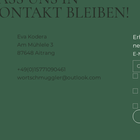
ONTAKT BLEIBEN!
Eva Kodera
Er
Am Mühlele 3
ne
87648 Aitrang
E-
+49(0)15771090461
wortschmuggler@outlook.com