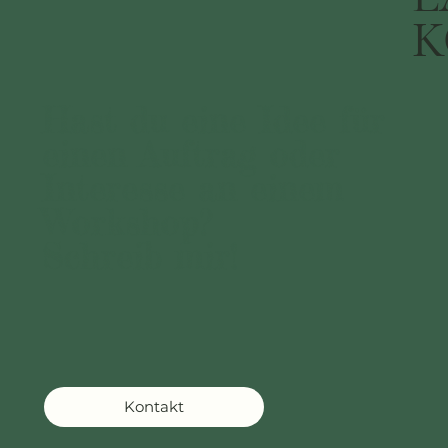
K
Hast du eine Idee für
einen Auftrag oder
Interesse an einem
Workshop?
Schreib mir!
Kontakt