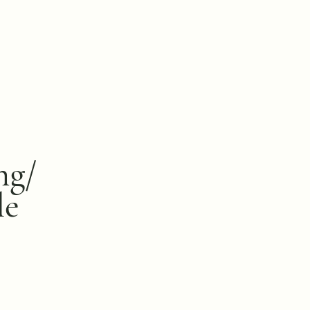
ng/
le